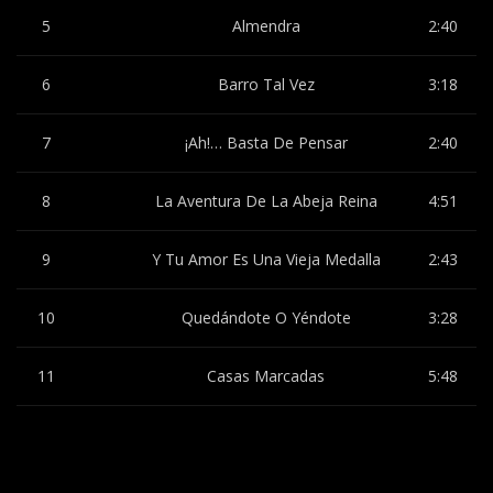
5
Almendra
2:40
6
Barro Tal Vez
3:18
7
¡Ah!… Basta De Pensar
2:40
8
La Aventura De La Abeja Reina
4:51
9
Y Tu Amor Es Una Vieja Medalla
2:43
10
Quedándote O Yéndote
3:28
11
Casas Marcadas
5:48