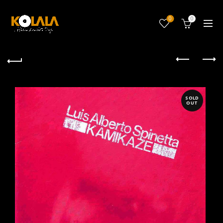
0
0
SOLD
OUT