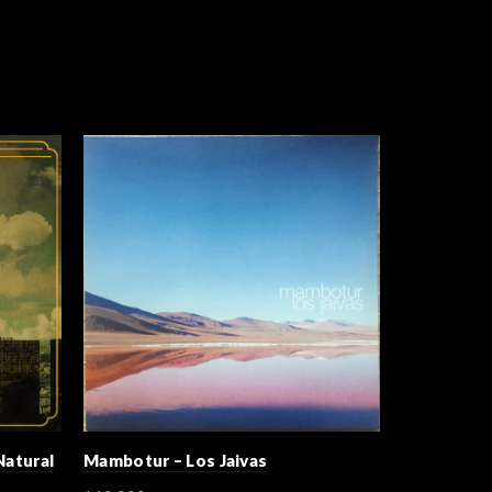
Natural
Mambotur – Los Jaivas
Konantü (
Navarro) & 