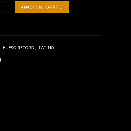
D Jorge González / Leonino - Double Life cantidad
AÑADIR AL CARRITO
,
HUESO RECORD
,
LATINO