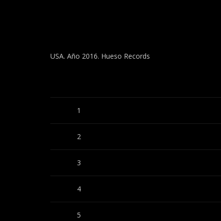
USA. Año 2016. Hueso Records
1
2
3
4
5