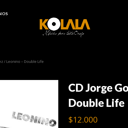
NOS
z / Leonino – Double Life
CD Jorge Go
Double Life
$
12.000