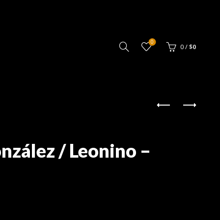
0
0
/
$
0
nzález / Leonino –