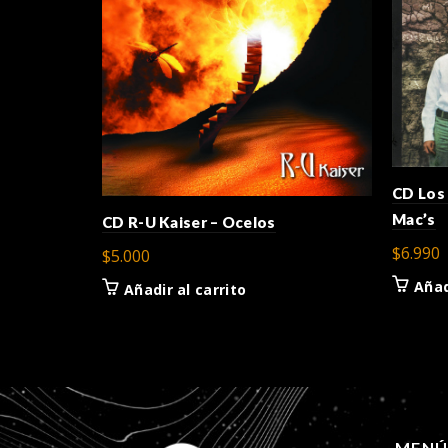
CD Los
Mac’s
CD R-U Kaiser – Ocelos
$
6.990
$
5.000
Añad
Añadir al carrito
MEN