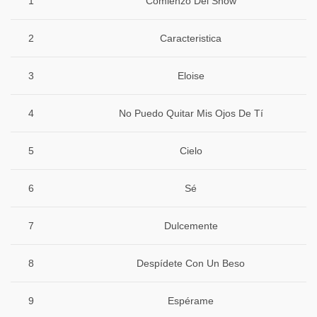
1
Comienzo Del Show
2
Caracteristica
3
Eloise
4
No Puedo Quitar Mis Ojos De Tí
5
Cielo
6
Sé
7
Dulcemente
8
Despídete Con Un Beso
9
Espérame