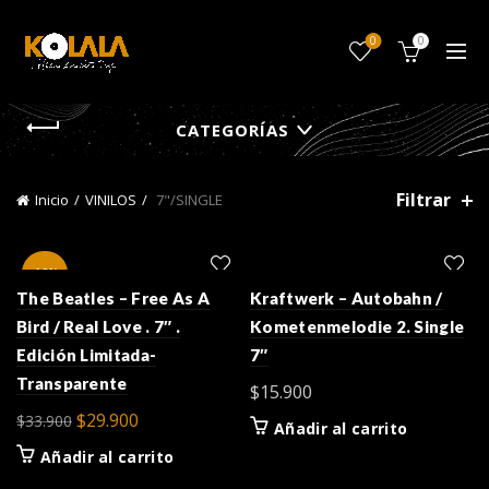
0
0
CATEGORÍAS
Filtrar
Inicio
VINILOS
7"/SINGLE
-12%
The Beatles – Free As A
Kraftwerk – Autobahn /
Bird / Real Love . 7″ .
Kometenmelodie 2. Single
Edición Limitada-
7″
Transparente
$
15.900
El
El
$
29.900
$
33.900
Añadir al carrito
precio
precio
Añadir al carrito
original
actual