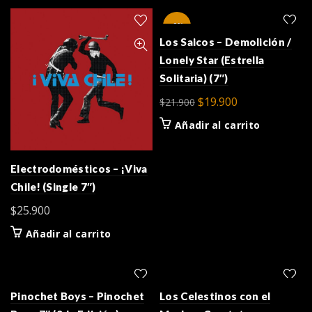
era:
es:
$33.900.
$29.900.
-9%
Los Saicos – Demolición /
Lonely Star (Estrella
Solitaria) (7″)
El
El
$
19.900
$
21.900
precio
precio
Añadir al carrito
original
actual
era:
es:
Electrodomésticos – ¡Viva
$21.900.
$19.900.
Chile! (Single 7″)
$
25.900
Añadir al carrito
Pinochet Boys – Pinochet
Los Celestinos con el