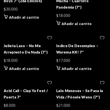
Boys 7″ (2da Edición)
Macha – Cuarteto
Pandemia (7″)
$
30.000
$
18.000
Añadir al carrito
Añadir al carrito
Julieta Laso – No Me
Indice De Desempleo –
Arrepiento De Nada (7″)
Warema KK! 7″
$
18.000
$
17.000
Añadir al carrito
Añadir al carrito
Acid Call – Clap Ya Feet /
Lalo Meneses – Se Pasa la
Puerta 7″
Vida / Pónele Weno (7″)
$
8.000
$
21.000