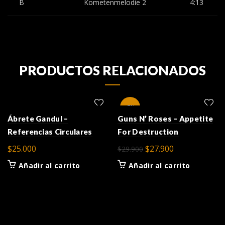
B
Kometenmelodie 2
4:13
PRODUCTOS RELACIONADOS
-7%
Ábrete Gandul –
Guns N’ Roses – Appetite
Referencias Circulares
For Destruction
El
El
$
25.000
$
27.900
$
29.900
precio
precio
Añadir al carrito
Añadir al carrito
original
actual
era:
es:
$29.900.
$27.900.