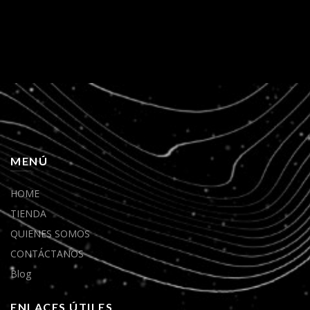
MENÚ
HOME
TIENDA
QUIENES SOMOS
CONTÁCTANOS
Blog
ENLACES ÚTILES