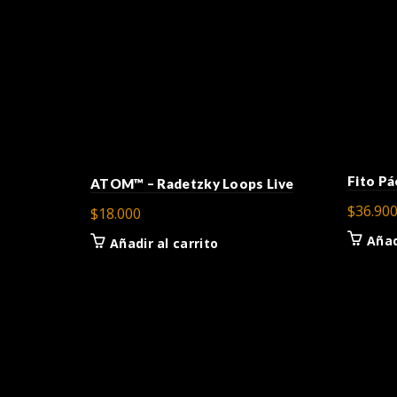
Fito Pá
ATOM™ – Radetzky Loops Live
$
36.90
$
18.000
Añad
Añadir al carrito