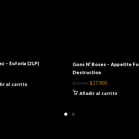
ez – Euforia (2LP)
Guns N’ Roses – Appetite Fo
Destruction
0
El
El
$
27.900
$
29.900
ir al carrito
precio
precio
Añadir al carrito
original
actual
era:
es:
$29.900.
$27.900.