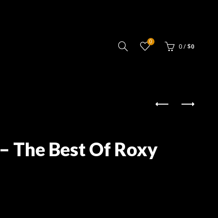
0
0
/
$
0
– The Best Of Roxy