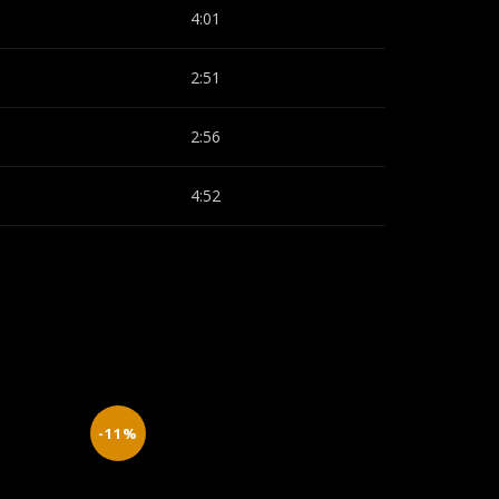
4:01
2:51
2:56
4:52
-11%