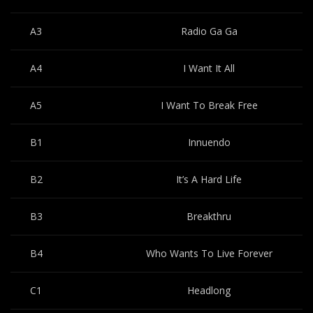
A3
Radio Ga Ga
A4
I Want It All
A5
I Want To Break Free
B1
Innuendo
B2
It’s A Hard Life
B3
Breakthru
B4
Who Wants To Live Forever
C1
Headlong