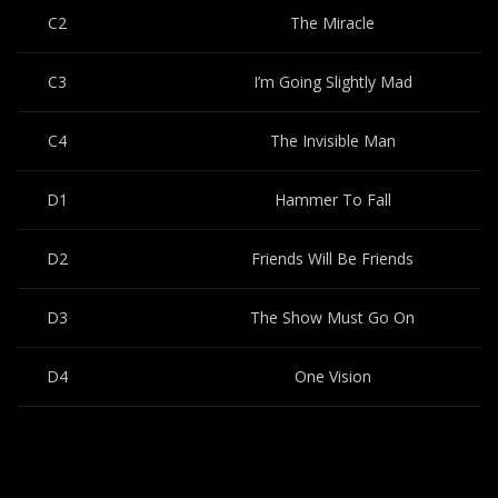
C2
The Miracle
C3
I’m Going Slightly Mad
C4
The Invisible Man
D1
Hammer To Fall
D2
Friends Will Be Friends
D3
The Show Must Go On
D4
One Vision