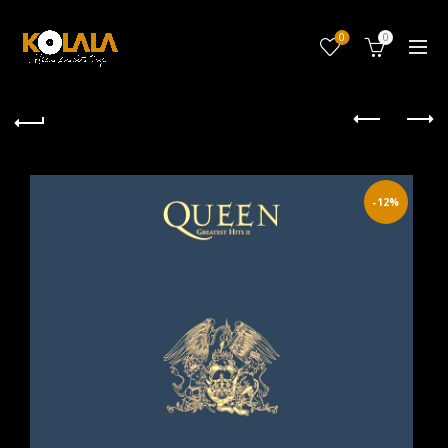
0
0
-12%