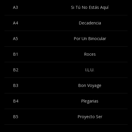
A3
Si Tú No Estás Aquí
A4
Decadencia
A5
Por Un Binocular
B1
Roces
B2
I.L.U.
B3
Bon Voyage
B4
Plegarias
B5
Proyecto Ser