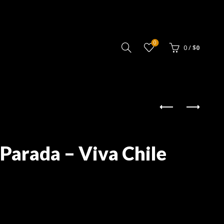
0
0
/
$
0
Parada – Viva Chile