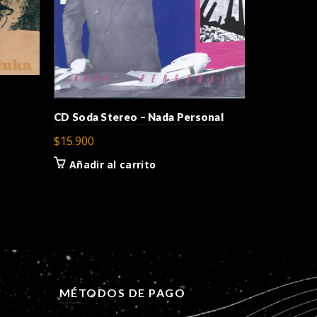
CD Los Jaiv
$
9.900
CD Soda Stereo – Nada Personal
$
15.900
Añadir a
Añadir al carrito
MÉTODOS DE PAGO