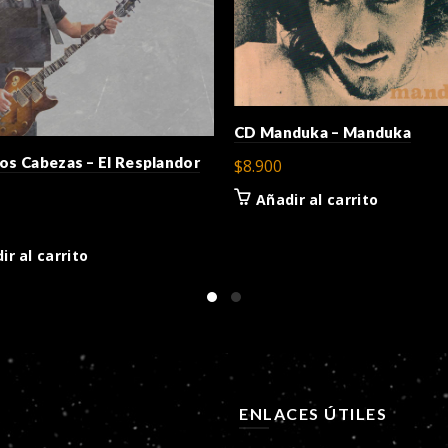
CD Manduka – Manduka
os Cabezas – El Resplandor
$
8.900
o
Añadir al carrito
ir al carrito
Ú
ENLACES ÚTILES