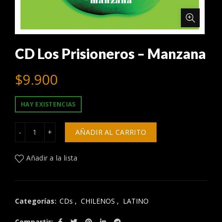
CD Los Prisioneros – Manzana
$
9.900
HAY EXISTENCIAS
CD Los Prisioneros - Manzana cantidad
AÑADIR AL CARRITO
Añadir a la lista
Categorías:
CDs
,
CHILENOS
,
LATINO
Compartir