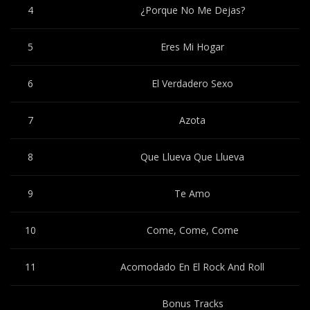
4
¿Porque No Me Dejas?
5
Eres Mi Hogar
6
El Verdadero Sexo
7
Azota
8
Que Llueva Que Llueva
9
Te Amo
10
Come, Come, Come
11
Acomodado En El Rock And Roll
Bonus Tracks