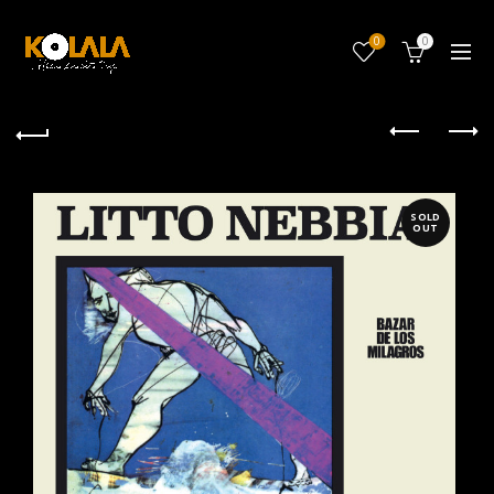
0
0
SOLD
OUT