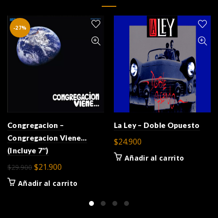
-27%
Congregacion –
La Ley – Doble Opuesto
Congregacion Viene…
$
24.900
(Incluye 7″)
Añadir al carrito
El
El
$
21.900
$
29.900
precio
precio
Añadir al carrito
original
actual
era:
es:
$29.900.
$21.900.