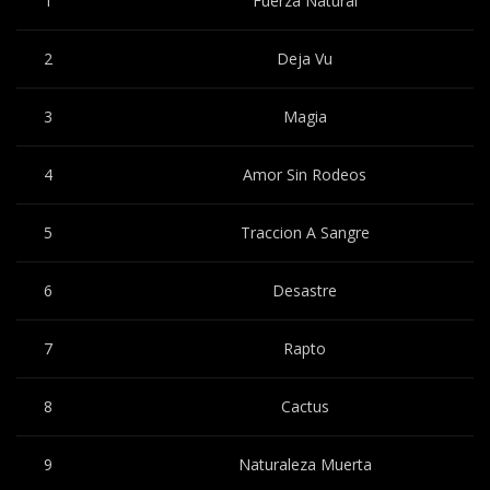
1
Fuerza Natural
2
Deja Vu
3
Magia
4
Amor Sin Rodeos
5
Traccion A Sangre
6
Desastre
7
Rapto
8
Cactus
9
Naturaleza Muerta