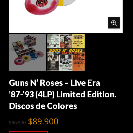
Guns N’ Roses – Live Era
’87-’93 (4LP) Limited Edition.
Discos de Colores
El
El
$
89.900
$
96.900