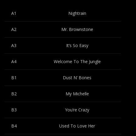
A1
Nightrain
A2
Mr. Brownstone
A3
It’s So Easy
A4
Welcome To The Jungle
B1
Dust N’ Bones
B2
My Michelle
B3
You’re Crazy
B4
Used To Love Her