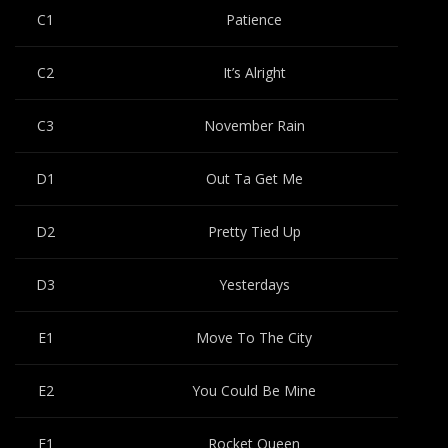
C1
Patience
C2
It’s Alright
C3
November Rain
D1
Out Ta Get Me
D2
Pretty Tied Up
D3
Yesterdays
E1
Move To The City
E2
You Could Be Mine
F1
Rocket Queen