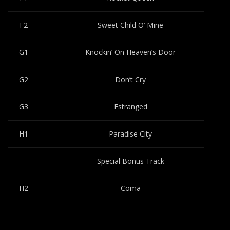
F2
Sweet Child O’ Mine
G1
Knockin’ On Heaven’s Door
G2
Don’t Cry
G3
Estranged
H1
Paradise City
Special Bonus Track
H2
Coma