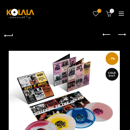
0
0
-7%
SOLD
OUT