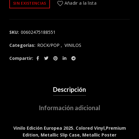
precio
precio
Añadir a la lista
SIN EXISTENCIAS
original
actual
era:
es:
SKU:
00602475188551
$96.900.
$89.900.
Categorías:
ROCK/POP
,
VINILOS
Compartir
Descripción
Información adicional
Vinilo Edición Europea 2025.
Colored Vinyl,Premium
Edition, Metallic Slip Case, Metallic Poster