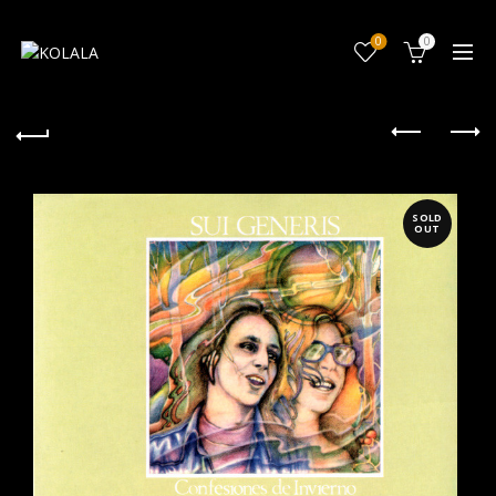
0
0
SOLD
OUT