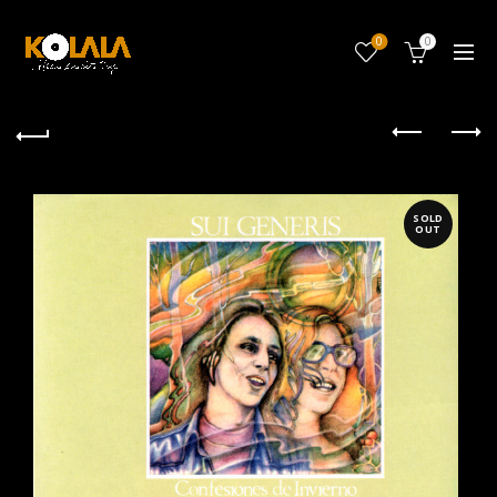
0
0
SOLD
OUT