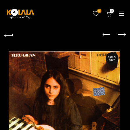
0
0
SOLD
OUT