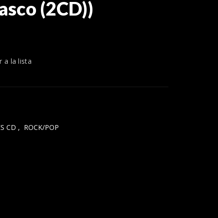
asco (2CD))
 a la lista
S CD
,
ROCK/POP