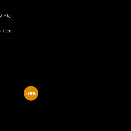
,09 kg
× 1 cm
-30%