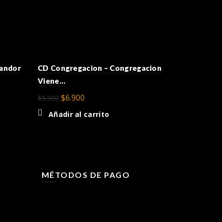
CD Los Pri
landor
CD Congregacion – Congregacion
$
9.900
Viene…
Añadir a
El
El
$
6.900
$
9.900
precio
precio
Añadir al carrito
original
actual
era:
es:
$9.900.
$6.900.
MÉTODOS DE PAGO