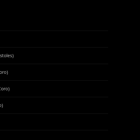
stoles)
oro)
Coro)
o)