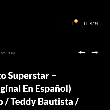
0
0
/
$
0
sco (2CD))
to Superstar –
ginal En Español)
 / Teddy Bautista /