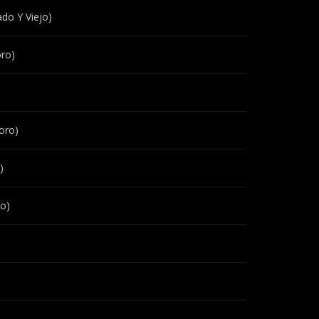
do Y Viejo)
oro)
oro)
)
ro)