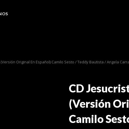
NOS
(Versión Original En Español) Camilo Sesto / Teddy Bautista / Angela Carra
CD Jesucris
(Versión Ori
Camilo Sesto