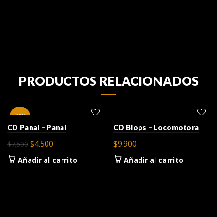
PRODUCTOS RELACIONADOS
-40%
CD Panal – Panal
CD Blops – Locomotora
El
El
$
4.500
$
9.900
$
7.500
precio
precio
Añadir al carrito
Añadir al carrito
original
actual
era:
es:
$7.500.
$4.500.