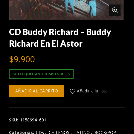
CD Buddy Richard – Buddy
Richard En El Astor
$
9.900
SOLO QUEDAN 1 DISPONIBLES
AÑADIR AL CARRITO
Añadir a la lista
SKU:
11586941601
Categorías:
CDs
,
CHILENOS
,
LATINO
,
ROCK/POP