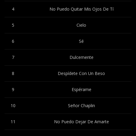
4
No Puedo Quitar Mis Ojos De Tí
5
Cielo
6
Sé
7
Dulcemente
8
Despídete Con Un Beso
9
Espérame
10
Señor Chaplin
11
No Puedo Dejar De Amarte