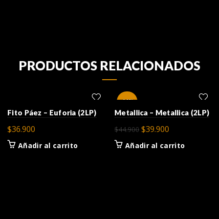
PRODUCTOS RELACIONADOS
-11%
Fito Páez – Euforia (2LP)
Metallica – Metallica (2LP)
El
El
$
36.900
$
39.900
$
44.900
precio
precio
Añadir al carrito
Añadir al carrito
original
actual
era:
es:
$44.900.
$39.900.