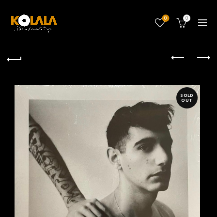
0
0
SOLD
OUT