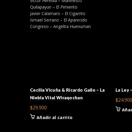
Victor Heredia – Manifiesto
Quilapayun – El Pimiento
Javier Calamaro – El Cigarrito
Ismael Serrano – El Aparecido
Congreso – Angelita Huenuman
Cecilia Vicuña & Ricardo Gallo – La
La Ley
Niebla Vital Wiraqochan
$
24.90
$
29.900
Añad
Añadir al carrito