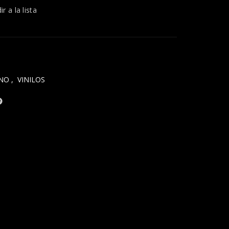
r a la lista
INO
,
VINILOS