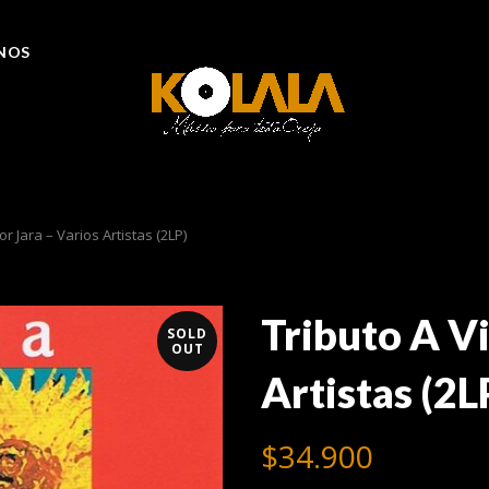
NOS
or Jara – Varios Artistas (2LP)
Tributo A Vi
SOLD
OUT
Artistas (2L
$
34.900