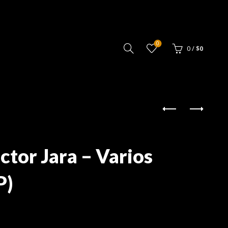
0
0
/
$
0
ctor Jara – Varios
P)