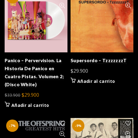
Panico – Pervervision. La
Supersordo – TzzzzzzzT
Historia De Panico en
$
29.900
Cuatro Pistas. Volumen 2;
Añadir al carrito
(Disco White)
El
El
$
29.900
$
33.900
precio
precio
Añadir al carrito
original
actual
era:
es:
$33.900.
$29.900.
-7%
-9%