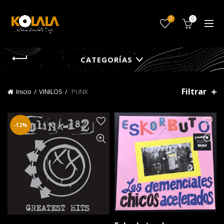
0
0
CATEGORÍAS
Filtrar
Inicio
VINILOS
PUNK
-12%