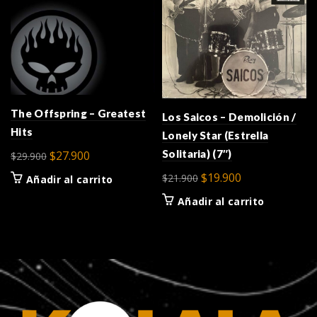
The Offspring – Greatest
Los Saicos – Demolición /
Hits
Lonely Star (Estrella
El
El
Solitaria) (7″)
$
27.900
$
29.900
precio
precio
El
El
$
19.900
$
21.900
Añadir al carrito
original
actual
precio
precio
Añadir al carrito
era:
es:
original
actual
$29.900.
$27.900.
era:
es:
$21.900.
$19.900.