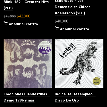
Eskorbuto – Los
Blink-182 – Greatest Hits
Demenciales Chicos
(2LP)
Acelerados (2LP)
El
El
$
42.900
$
48.900
$
40.900
precio
precio
Añadir al carrito
original
actual
Añadir al carrito
era:
es:
$48.900.
$42.900.
Emociones Clandestinas –
Indice De Desempleo –
Demo 1986 y mas
Disco De Oro