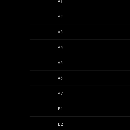
A1
A2
A3
A4
A5
A6
A7
B1
B2