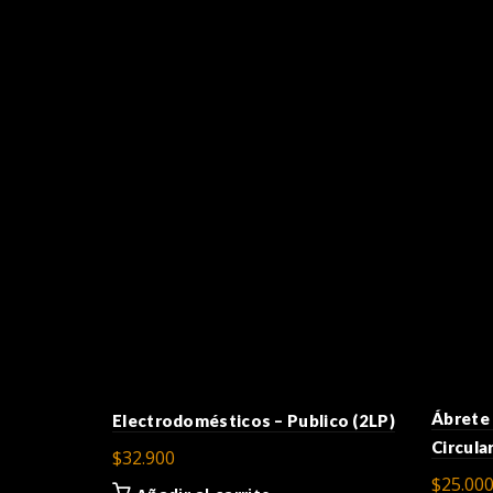
Ábrete 
Electrodomésticos – Publico (2LP)
Circula
$
32.900
$
25.00