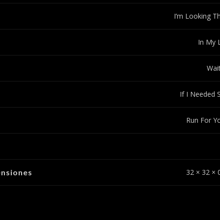
I’m Looking T
In My L
Wai
If I Needed
Run For Yo
nsiones
32 × 32 × 