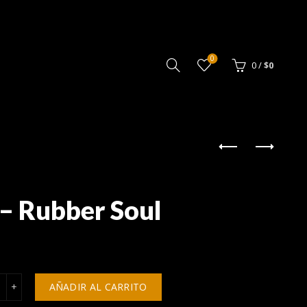
0
0
/
$
0
 – Rubber Soul
he Beatles - Rubber Soul cantidad
AÑADIR AL CARRITO