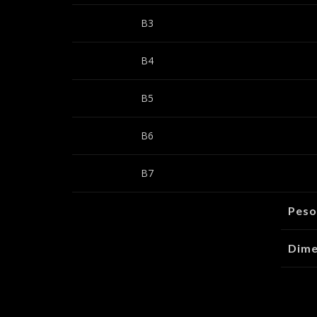
B3
B4
B5
B6
B7
Peso
Dime