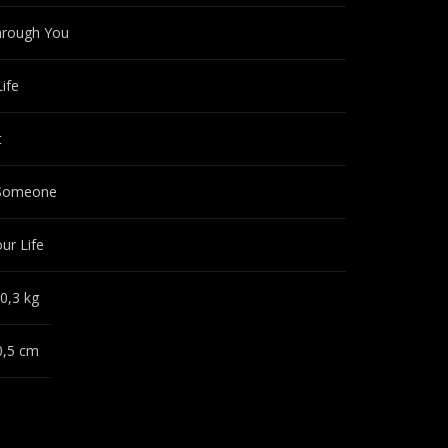
hrough You
ife
t
 Someone
ur Life
0,3 kg
0,5 cm