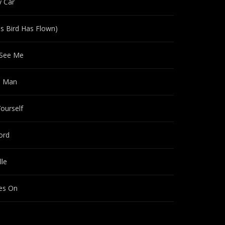
y Car
s Bird Has Flown)
 See Me
 Man
Yourself
ord
lle
es On