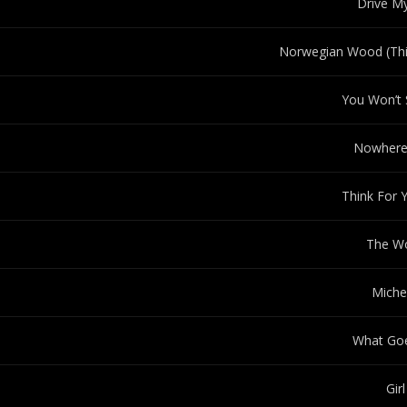
Drive M
Norwegian Wood (Thi
You Won’t
Nowhere
Think For 
The W
Miche
What Go
Girl