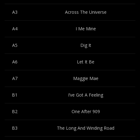
A3
Across The Universe
A4
I Me Mine
A5
Dig It
A6
Let It Be
A7
Maggie Mae
B1
I’ve Got A Feeling
B2
One After 909
B3
The Long And Winding Road