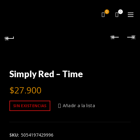
0
0
Simply Red – Time
$
27.900
Añadir a la lista
SIN EXISTENCIAS
SKU:
5054197429996