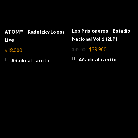
Los Prisioneros – Estadio
ATOM™ – Radetzky Loops
Nacional Vol 1 (2LP)
Live
El
El
$
39.900
$
45.000
$
18.000
precio
precio
Añadir al carrito
Añadir al carrito
original
actual
era:
es:
$45.000.
$39.900.