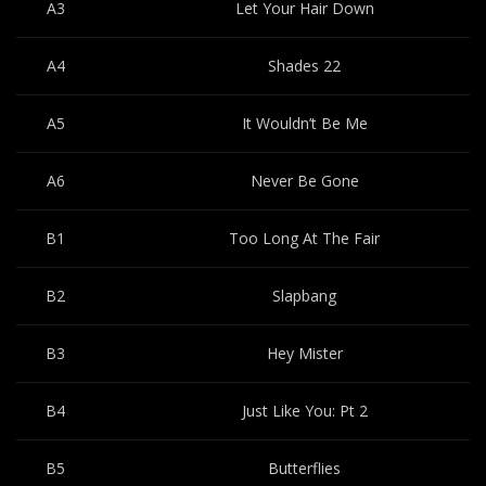
A3
Let Your Hair Down
A4
Shades 22
A5
It Wouldn’t Be Me
A6
Never Be Gone
B1
Too Long At The Fair
B2
Slapbang
B3
Hey Mister
B4
Just Like You: Pt 2
B5
Butterflies