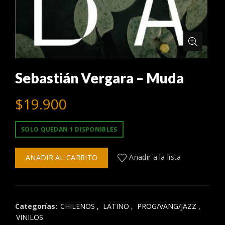
Sebastián Vergara – Muda
$
19.900
SOLO QUEDAN 1 DISPONIBLES
AÑADIR AL CARRITO
Añadir a la lista
Categorías:
CHILENOS
,
LATINO
,
PROG/VANG/JAZZ
,
VINILOS