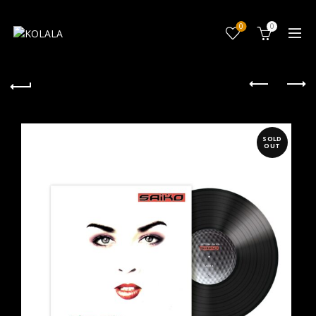
0
0
SOLD
OUT