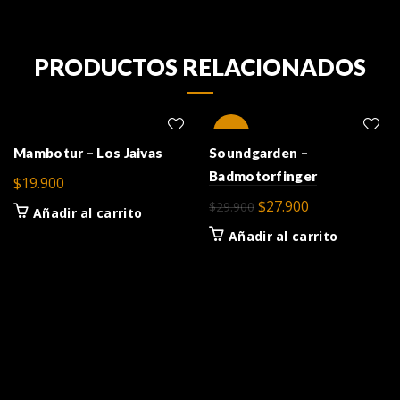
PRODUCTOS RELACIONADOS
-7%
Mambotur – Los Jaivas
Soundgarden –
Badmotorfinger
$
19.900
El
El
$
27.900
$
29.900
Añadir al carrito
precio
precio
Añadir al carrito
original
actual
era:
es:
$29.900.
$27.900.