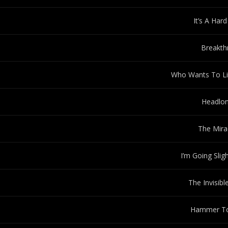
It’s A Hard
Breakth
Who Wants To Li
Headlo
The Mira
I’m Going Slig
The Invisib
Hammer To