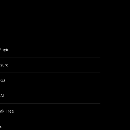
Magic
sure
 Ga
All
ak Free
do