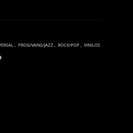
ual
.900.
VERSAL
,
PROG/VANG/JAZZ
,
ROCK/POP
,
VINILOS