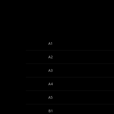
A1
A2
A3
A4
A5
B1