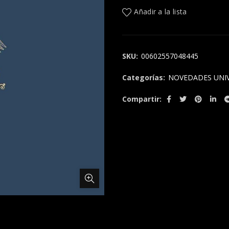
original
act
Añadir a la lista
era:
es:
$48.900.
$42
SKU:
00602557048445
Categorías:
NOVEDADES UNI
Compartir