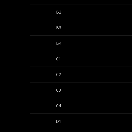
B2
B3
B4
C1
C2
C3
C4
D1