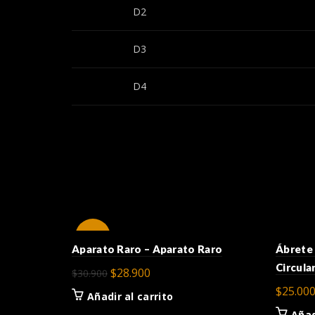
D2
D3
D4
-6%
Aparato Raro – Aparato Raro
Ábrete 
Circula
El
El
$
28.900
$
30.900
precio
precio
$
25.00
Añadir al carrito
original
actual
Añad