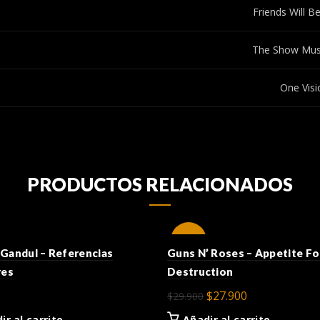
Friends Will B
The Show Mus
One Visi
PRODUCTOS RELACIONADOS
-7%
Gandul – Referencias
Guns N’ Roses – Appetite Fo
res
Destruction
El
El
0
$
27.900
$
29.900
precio
precio
ir al carrito
Añadir al carrito