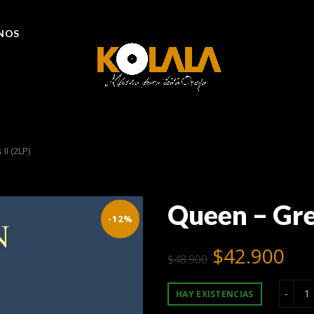
NOS
II (2LP)
Queen – Grea
-12%
El
El
$
42.900
$
48.900
precio
pre
Q
HAY EXISTENCIAS