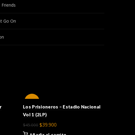
e Friends
t Go On
on
-11%
-27%
r
Los Prisioneros – Estadio Nacional
Vol 1 (2LP)
El
El
$
39.900
$
45.000
precio
precio
Añadir al carrito