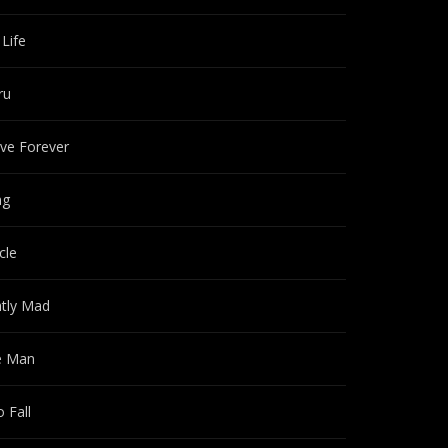
 Life
ru
ve Forever
ng
cle
htly Mad
le Man
 Fall