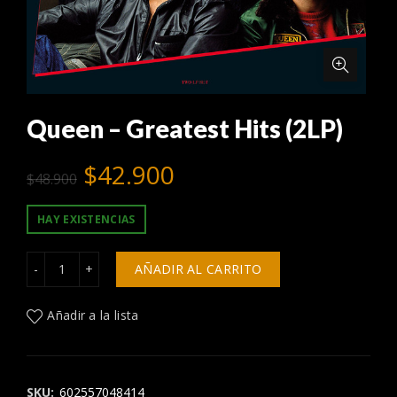
Queen – Greatest Hits (2LP)
El
El
$
42.900
$
48.900
precio
precio
HAY EXISTENCIAS
original
actual
Queen - Greatest Hits (2LP) cantidad
AÑADIR AL CARRITO
era:
es:
Añadir a la lista
$48.900.
$42.900.
SKU:
602557048414