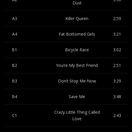
Dust
A3
Killer Queen
2:59
A4
Fat Bottomed Girls
3:21
B1
Bicycle Race
3:02
B2
You’re My Best Friend
2:51
B3
Don’t Stop Me Now
3:29
B4
Save Me
3:48
Crazy Little Thing Called
C1
2:43
Love