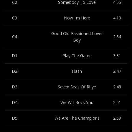
C2
Somebody To Love
4:55
C3
Now I’m Here
4:13
Good Old-Fashioned Lover
C4
2:54
Boy
D1
Play The Game
3:31
D2
Flash
2:47
D3
Seven Seas Of Rhye
2:48
D4
We Will Rock You
2:01
D5
We Are The Champions
2:59