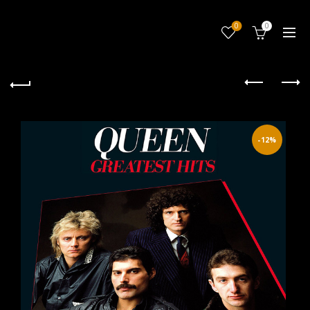
0
0
-12%