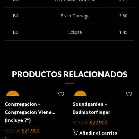
B4
Brain Damage
3:50
B5
Eclipse
1:45
PRODUCTOS RELACIONADOS
-27%
-7%
Congregacion –
Soundgarden –
Congregacion Viene…
Badmotorfinger
(Incluye 7″)
El
El
$
27.900
$
29.900
precio
precio
El
El
$
21.900
$
29.900
Añadir al carrito
original
actual
precio
precio