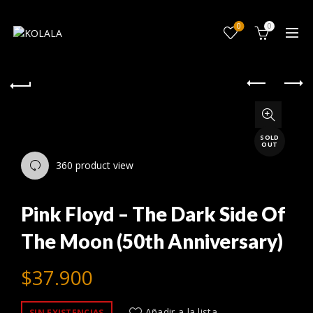
0
0
SOLD
OUT
360 product view
Pink Floyd – The Dark Side Of
The Moon (50th Anniversary)
$
37.900
Añadir a la lista
SIN EXISTENCIAS