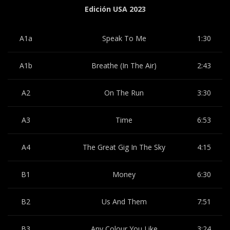
Edición USA 2023
A1a
Speak To Me
1:30
A1b
Breathe (In The Air)
2:43
A2
On The Run
3:30
A3
Time
6:53
A4
The Great Gig In The Sky
4:15
B1
Money
6:30
B2
Us And Them
7:51
B3
Any Colour You Like
3:24