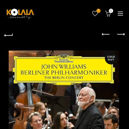
0
0
SOLD
OUT