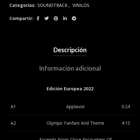
Categorías:
SOUNDTRACK
,
VINILOS
Compartir
Descripción
Información adicional
Edición Europea 2022
A1
Applause
0:24
A2
Olympic Fanfare And Theme
4:15
Excerpts From Close Encounters Of