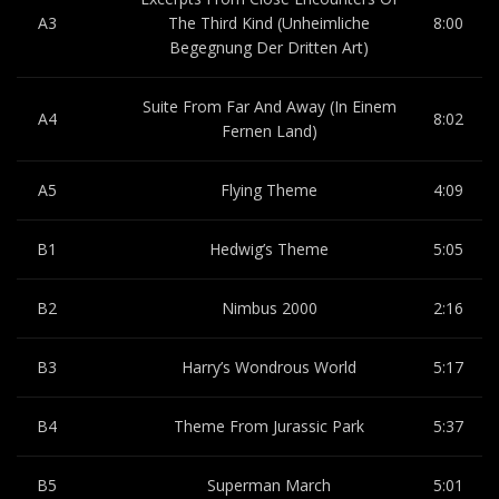
A3
The Third Kind (Unheimliche
8:00
Begegnung Der Dritten Art)
Suite From Far And Away (In Einem
A4
8:02
Fernen Land)
A5
Flying Theme
4:09
B1
Hedwig’s Theme
5:05
B2
Nimbus 2000
2:16
B3
Harry’s Wondrous World
5:17
B4
Theme From Jurassic Park
5:37
B5
Superman March
5:01