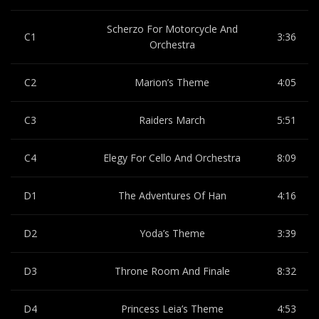
Scherzo For Motorcycle And
C1
3:36
Orchestra
C2
Marion’s Theme
4:05
C3
Raiders March
5:51
C4
Elegy For Cello And Orchestra
8:09
D1
The Adventures Of Han
4:16
D2
Yoda’s Theme
3:39
D3
Throne Room And Finale
8:32
D4
Princess Leia’s Theme
4:53