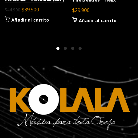
El
El
$
39.900
$
44.900
$
29.900
precio
precio
Añadir al carrito
Añadir al carrito
original
actual
era:
es:
$44.900.
$39.900.