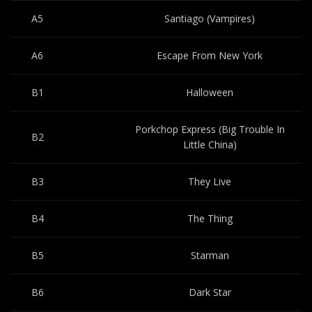
A5
Santiago (Vampires)
A6
Escape From New York
B1
Halloween
Porkchop Express (Big Trouble In
B2
Little China)
B3
They Live
B4
The Thing
B5
Starman
B6
Dark Star