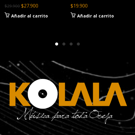
El
El
$
27.900
$
19.900
$
29.900
precio
precio
Añadir al carrito
Añadir al carrito
original
actual
era:
es:
$29.900.
$27.900.