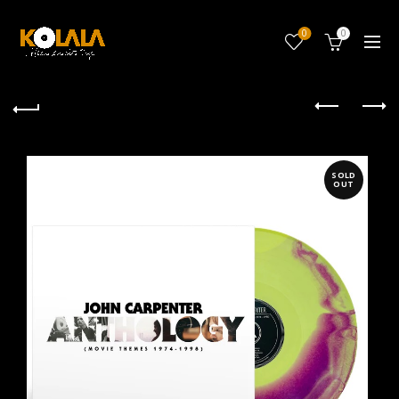
0
0
SOLD
OUT