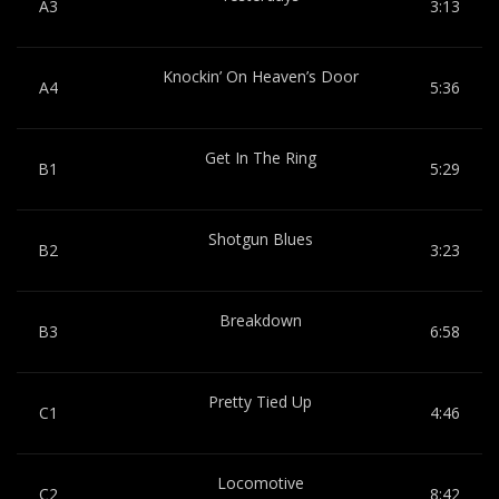
A3
3:13
Knockin’ On Heaven’s Door
A4
5:36
Get In The Ring
B1
5:29
Shotgun Blues
B2
3:23
Breakdown
B3
6:58
Pretty Tied Up
C1
4:46
Locomotive
C2
8:42