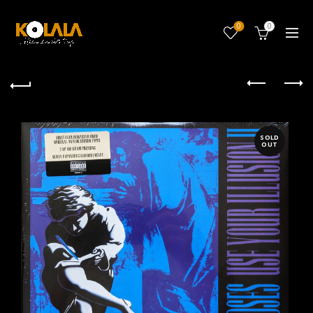
0
0
SOLD
OUT