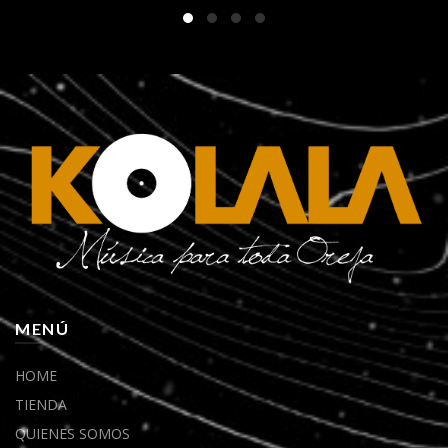
era:
es:
$29.900.
$27.900.
MENÚ
HOME
TIENDA
QUIENES SOMOS