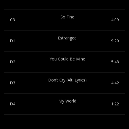
So Fine
C3
4:09
Estranged
D1
9:20
You Could Be Mine
D2
5:48
Don’t Cry (Alt. Lyrics)
D3
4:42
My World
D4
1:22