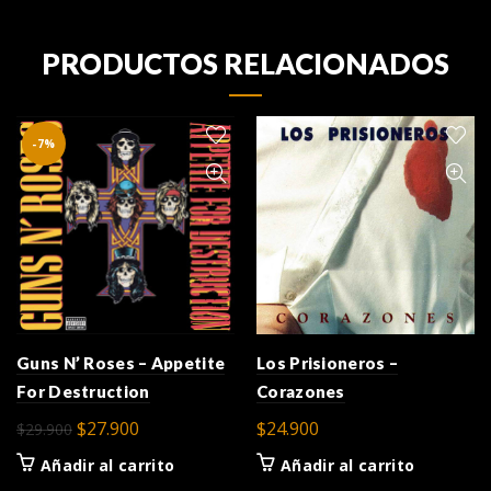
PRODUCTOS RELACIONADOS
-7%
Los Prisioneros –
Guns N’ Roses – Appetite
Corazones
For Destruction
El
El
$
24.900
$
27.900
$
29.900
precio
precio
Añadir al carrito
Añadir al carrito
original
actual