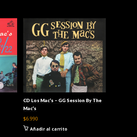
CD Charly 
CD Los Mac’s – GG Session By The
Chicas
Mac’s
$
12.900
$
6.990
Añadir a
Añadir al carrito