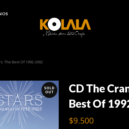
NOS
s: The Best Of 1992-2002
CD The Cran
SOLD
OUT
Best Of 19
$
9.500