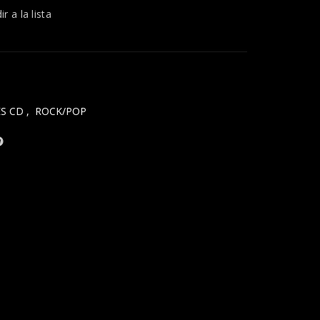
r a la lista
S CD
,
ROCK/POP