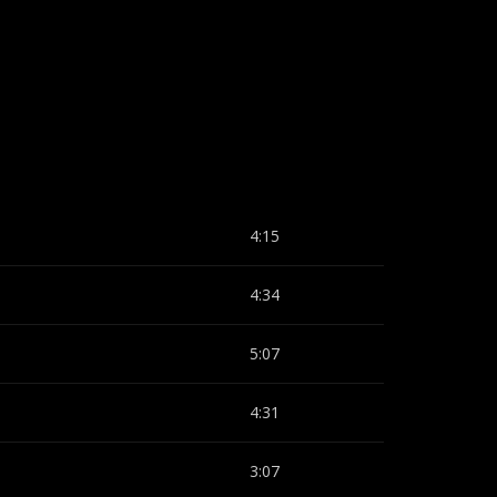
4:15
4:34
5:07
4:31
3:07