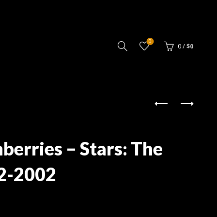
0
0
/
$
0
berries – Stars: The
92-2002