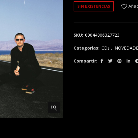
Añadi
SIN EXISTENCIAS
SKU:
00044006327723
Categorías:
CDs
,
NOVEDADE
Compartir