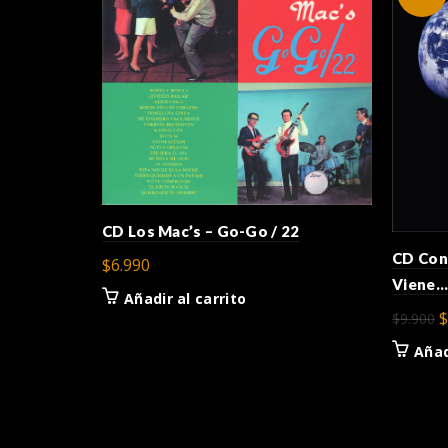
CD Los Mac’s – Go-Go / 22
CD Con
$
6.990
Viene…
Añadir al carrito
E
$
$
9.900
p
Añad
o
e
$