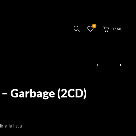
0
0
/
$
0
 – Garbage (2CD)
r a la lista