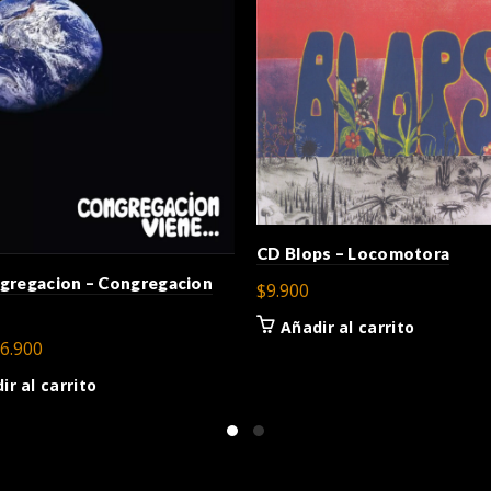
CD Blops – Locomotora
gregacion – Congregacion
$
9.900
Añadir al carrito
l
El
6.900
recio
precio
ir al carrito
riginal
actual
ra:
es:
9.900.
$6.900.