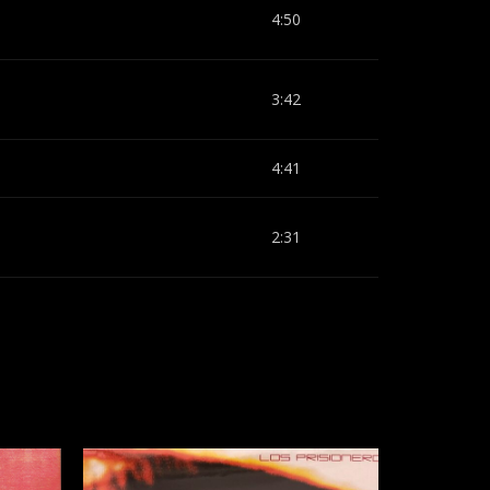
4:50
3:42
4:41
2:31