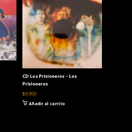
CD Los Prisioneros – Los
CD Soda St
Prisioneros
$
15.900
$
9.900
Añadir a
Añadir al carrito