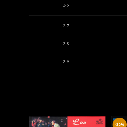
2-6
2-7
2-8
2-9
-30%