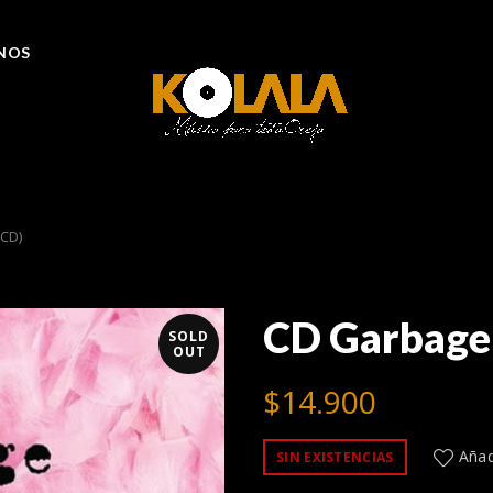
NOS
CD)
CD Garbage
SOLD
OUT
$
14.900
Añadi
SIN EXISTENCIAS