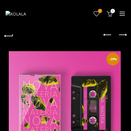
0
0
-29%