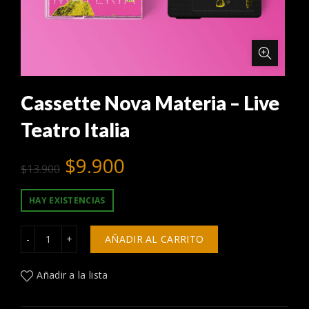
Cassette Nova Materia – Live
Teatro Italia
El
El
$
9.900
$
13.900
precio
precio
HAY EXISTENCIAS
original
actual
Cassette Nova Materia - Live Teatro Italia cantidad
AÑADIR AL CARRITO
era:
es:
Añadir a la lista
$13.900.
$9.900.