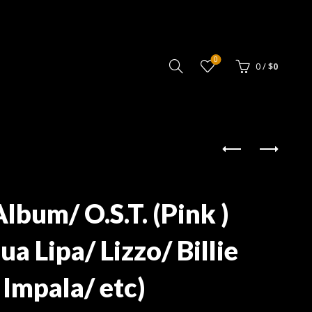
0
0
/
$
0
lbum/ O.S.T. (Pink )
ua Lipa/ Lizzo/ Billie
 Impala/ etc)