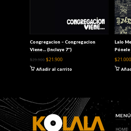
Congregacion – Congregacion
Lalo Me
Viene… (Incluye 7″)
Pónele
El
El
$
21.900
$
21.00
$
29.900
precio
precio
Añadir al carrito
Añad
original
actual
era:
es:
$29.900.
$21.900.
MEN
HOME