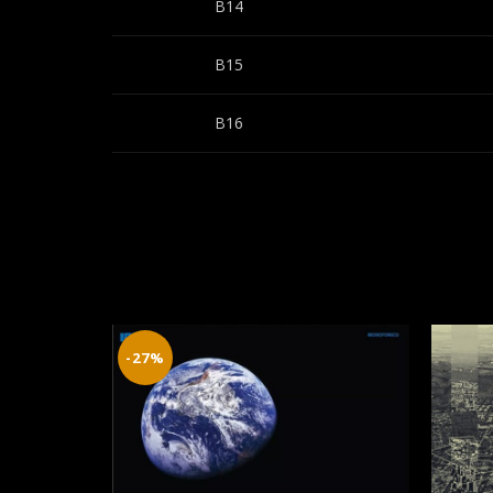
B14
B15
B16
-27%