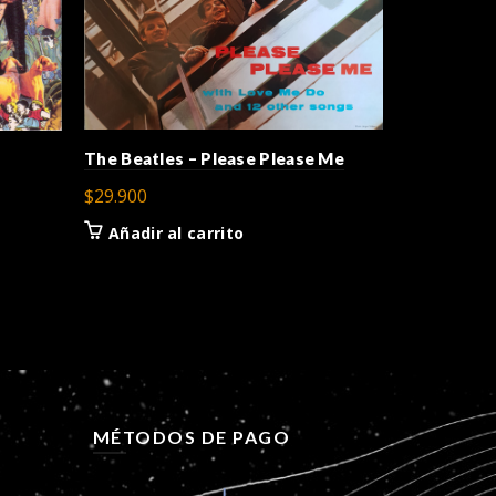
The Beatles – Please Please Me
La Ley – D
$
29.900
$
24.900
Añadir al carrito
Añadir a
MÉTODOS DE PAGO