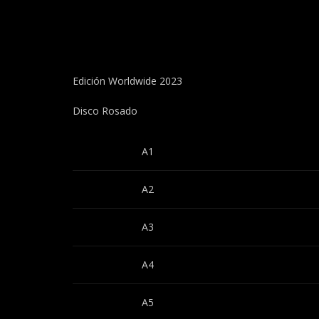
Edición Worldwide 2023
Disco Rosado
A1
A2
A3
A4
A5