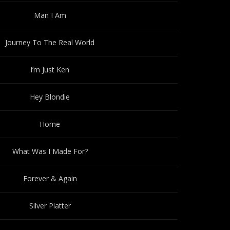
Man I Am
Journey To The Real World
I’m Just Ken
Hey Blondie
Home
What Was I Made For?
Forever & Again
Silver Platter