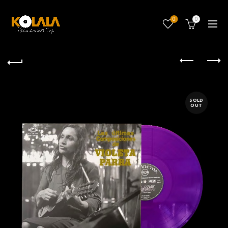
0
0
SOLD
OUT