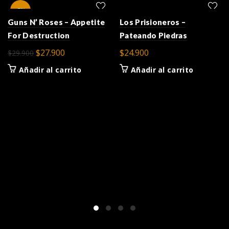
-7%
Guns N’ Roses – Appetite
Los Prisioneros –
For Destruction
Pateando Piedras
El
El
$
27.900
$
24.900
$
29.900
precio
precio
Añadir al carrito
Añadir al carrito
original
actual
era:
es:
$29.900.
$27.900.