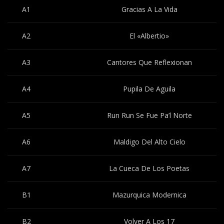
A1
Gracias A La Vida
A2
El «Albertio»
A3
Cantores Que Reflexionan
A4
Pupila De Aguila
A5
Run Run Se Fue Pa’l Norte
A6
Maldigo Del Alto Cielo
A7
La Cueca De Los Poetas
B1
Mazurquica Modernica
B2
Volver A Los 17