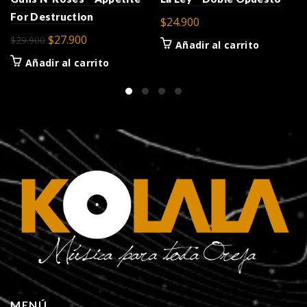
For Destruction
$
24.900
El
El
$
27.900
$
29.900
Añadir al carrito
precio
precio
Añadir al carrito
original
actual
era:
es:
$29.900.
$27.900.
MENÚ