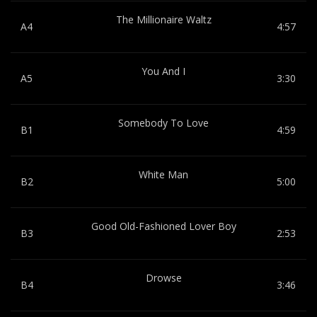
The Millionaire Waltz
A4
4:57
You And I
A5
3:30
Somebody To Love
B1
4:59
White Man
B2
5:00
Good Old-Fashioned Lover Boy
B3
2:53
Drowse
B4
3:46