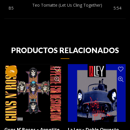
Teo Torriatte (Let Us Cling Together)
B5
5:54
PRODUCTOS RELACIONADOS
-7%
Guns N’ Roses – Appetite
La Ley – Doble Opuesto