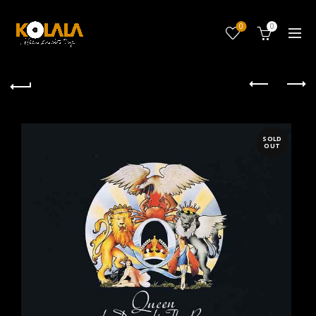
0
0
SOLD
OUT