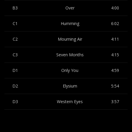
B3
Over
4:00
C1
Humming
6:02
C2
Mourning Air
4:11
C3
Seven Months
4:15
D1
Only You
4:59
D2
Elysium
5:54
D3
Western Eyes
3:57