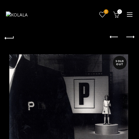
0
0
SOLD
OUT