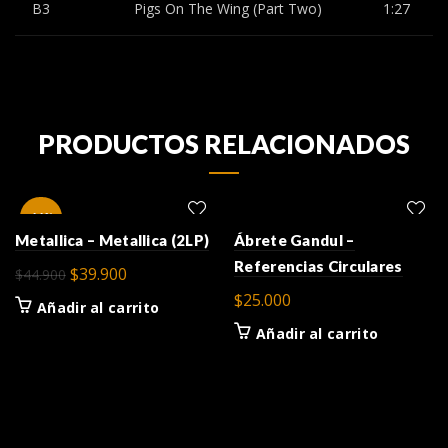
B3
Pigs On The Wing (Part Two)
1:27
PRODUCTOS RELACIONADOS
-11%
Metallica – Metallica (2LP)
Ábrete Gandul –
Referencias Circulares
El
El
$
39.900
$
44.900
precio
precio
$
25.000
Añadir al carrito
original
actual
Añadir al carrito
era:
es:
$44.900.
$39.900.