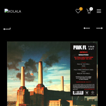
0
0
SOLD
OUT