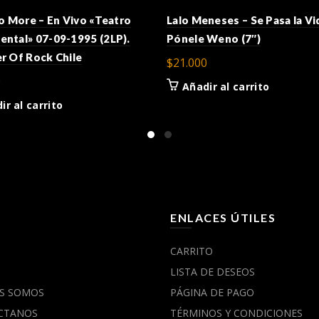
o More – En Vivo «Teatro
Lalo Meneses – Se Pasa la Vi
ntal» 07-09-1995 (2LP).
Pónele Weno (7″)
r Of Rock Chile
$
21.000
0
Añadir al carrito
ir al carrito
Ú
ENLACES ÚTILES
CARRITO
LISTA DE DESEOS
S SOMOS
PÁGINA DE PAGO
CTANOS
TÉRMINOS Y CONDICIONES