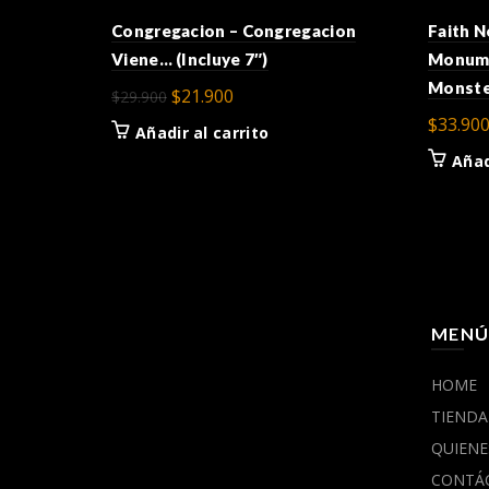
Congregacion – Congregacion
Faith N
Viene… (Incluye 7″)
Monume
Monste
El
El
$
21.900
$
29.900
precio
precio
$
33.90
Añadir al carrito
original
actual
Añad
era:
es:
$29.900.
$21.900.
MEN
HOME
TIENDA
QUIENE
CONTÁ