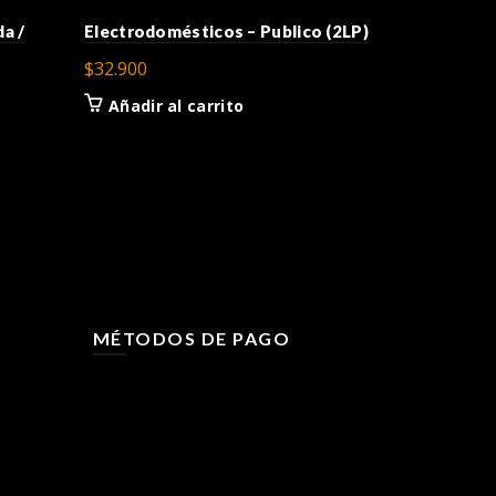
da /
Electrodomésticos – Publico (2LP)
ATOM™ – R
$
32.900
$
18.000
Añadir al carrito
Añadir a
MÉTODOS DE PAGO