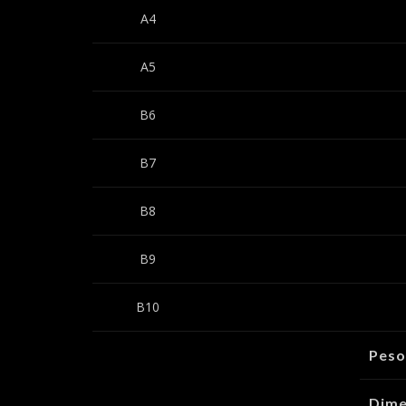
A4
A5
B6
B7
B8
B9
B10
Peso
Dime