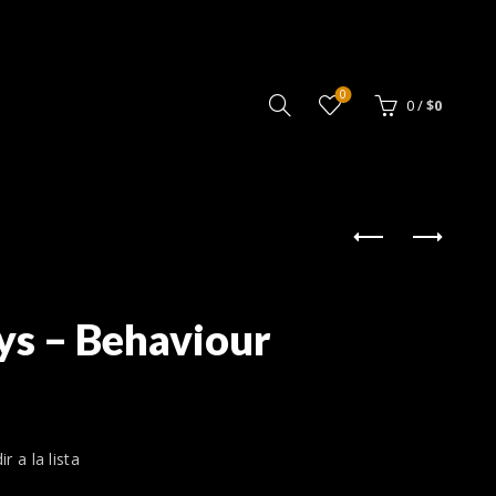
0
0
/
$
0
ys – Behaviour
r a la lista