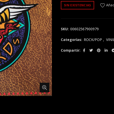
Añadi
SIN EXISTENCIAS
SKU:
00602567900979
Categorías:
ROCK/POP
,
VINI
Compartir