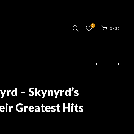
0
0
/
$
0
yrd – Skynyrd’s
eir Greatest Hits