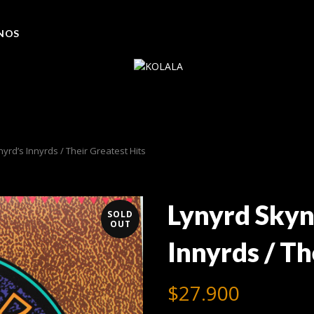
NOS
rd’s Innyrds / Their Greatest Hits
Lynyrd Skyn
SOLD
OUT
Innyrds / Th
$
27.900