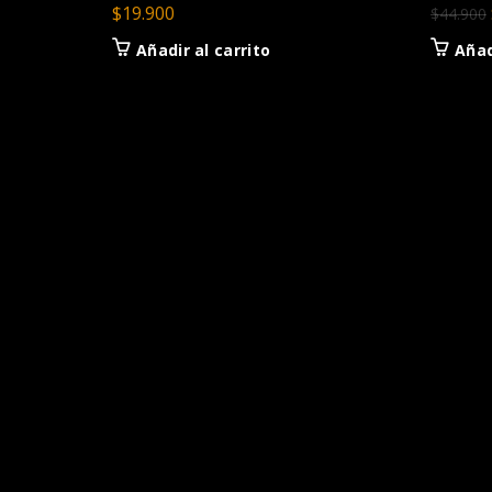
$
19.900
$
44.900
Añadir al carrito
Añad