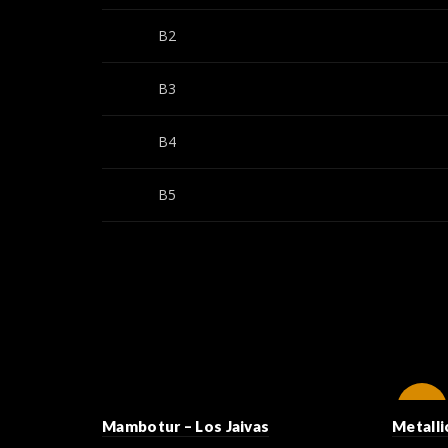
B2
B3
B4
B5
-11%
Mambotur – Los Jaivas
Metalli