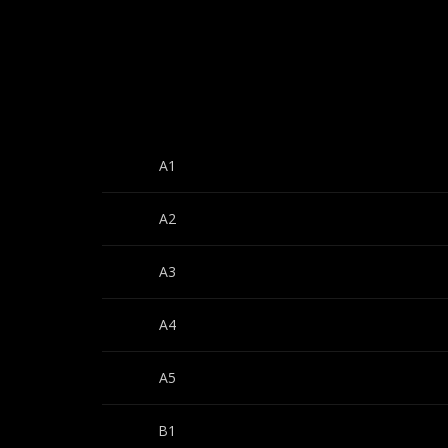
A1
A2
A3
A4
A5
B1