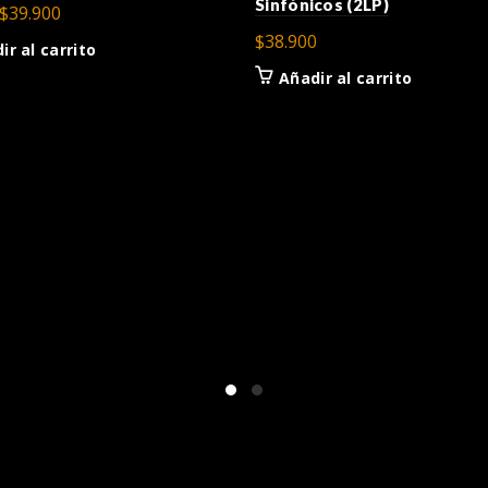
Sinfónicos (2LP)
El
El
$
39.900
precio
precio
$
38.900
ir al carrito
original
actual
Añadir al carrito
era:
es:
$44.900.
$39.900.