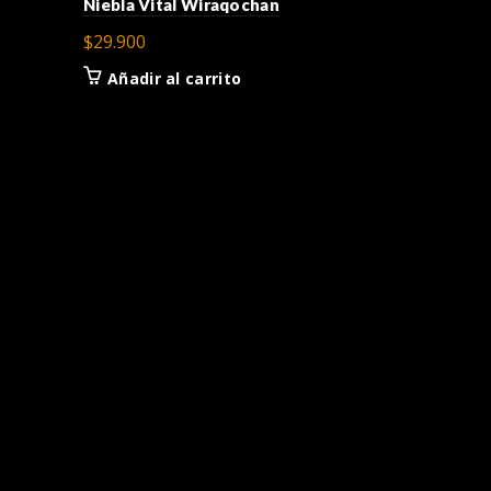
Niebla Vital Wiraqochan
$
29.900
Añadir al carrito
La Ley – La
$
24.900
Añadir a