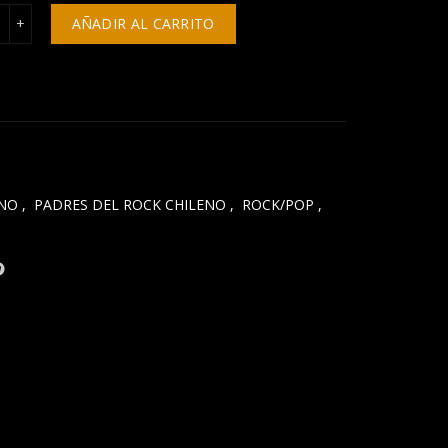
cio
os Jockers – En La Onda De Los Jockers cantidad
AÑADIR AL CARRITO
ual
.900.
INO
,
PADRES DEL ROCK CHILENO
,
ROCK/POP
,