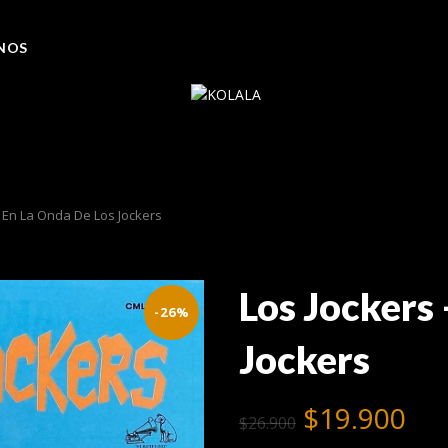
NOS
 En La Onda De Los Jockers
Los Jockers
-26%
Jockers
El
El
$
19.900
$
26.900