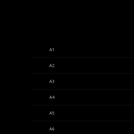
A1
A2
A3
A4
A5
A6