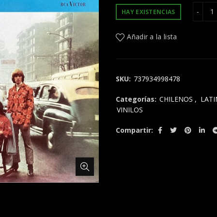
precio
pre
L
HAY EXISTENCIAS
original
act
Añadir a la lista
era:
es:
$26.900.
$19
SKU:
737934998478
Categorías:
CHILENOS
,
LAT
VINILOS
Compartir