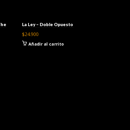
The
La Ley – Doble Opuesto
$
24.900
Añadir al carrito
Ábrete Gan
Circulares
$
25.000
Añadir a