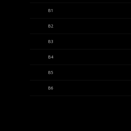
B1
B2
B3
B4
B5
B6