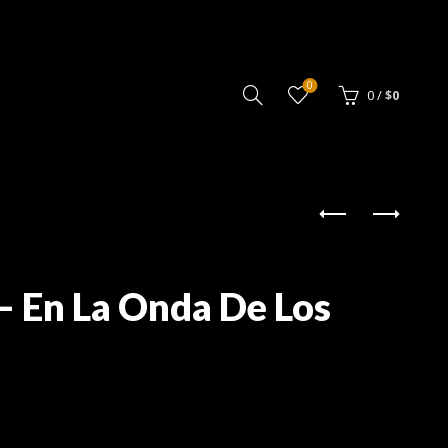
0
0
/
$
0
 – En La Onda De Los