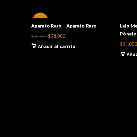
-6%
Aparato Raro – Aparato Raro
Lalo Me
Pónele
El
El
$
28.900
$
30.900
precio
precio
$
21.00
Añadir al carrito
original
actual
Añad
era:
es:
$30.900.
$28.900.