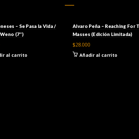
neses – Se Pasa la Vida /
Alvaro Peña – Reaching For 
 Weno (7″)
Masses (Edición Limitada)
0
$
28.000
ir al carrito
Añadir al carrito