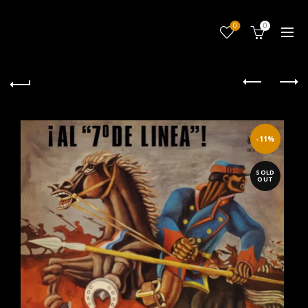
0
0
-11%
SOLD
OUT