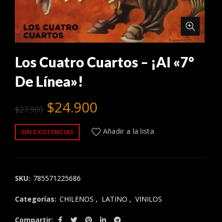
Los Cuatro Cuartos – ¡Al «7°
De Línea»!
El
El
$
24.900
$
27.900
precio
precio
Añadir a la lista
SIN EXISTENCIAS
original
actual
era:
es:
SKU:
785571225686
$27.900.
$24.900.
Categorías:
CHILENOS
,
LATINO
,
VINILOS
Compartir