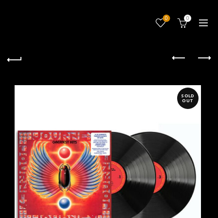
0
0
SOLD
OUT