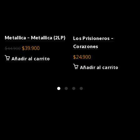
Metallica – Metallica (2LP)
Los Prisioneros –
Corazones
El
El
$
39.900
$
44.900
precio
precio
$
24.900
Añadir al carrito
original
actual
Añadir al carrito
era:
es:
$44.900.
$39.900.