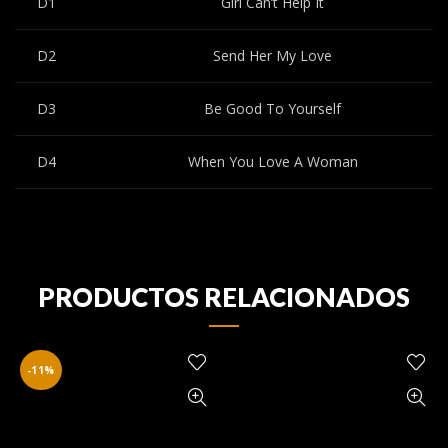
D1
Girl Can’t Help It
D2
Send Her My Love
D3
Be Good To Yourself
D4
When You Love A Woman
PRODUCTOS RELACIONADOS
-11%