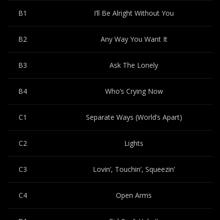
B1
I’ll Be Alright Without You
B2
Any Way You Want It
B3
Ask The Lonely
B4
Who’s Crying Now
C1
Separate Ways (World’s Apart)
C2
Lights
C3
Lovin’, Touchin’, Squeezin’
C4
Open Arms