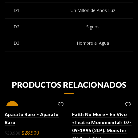
D1
Un Millón de Años Luz
D2
Signos
D3
Hombre al Agua
PRODUCTOS RELACIONADOS
-6%
Aparato Raro – Aparato
Faith No More – En Vivo
Raro
«Teatro Monumental» 07-
09-1995 (2LP). Monster
El
El
$
28.900
$
30.900