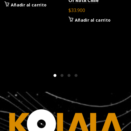
Of Rock Chile
precio
precio
Añadir al carrito
original
actual
$
33.900
era:
es:
Añadir al carrito
$30.900.
$28.900.