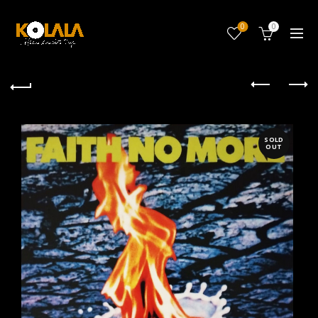
0
0
SOLD
OUT