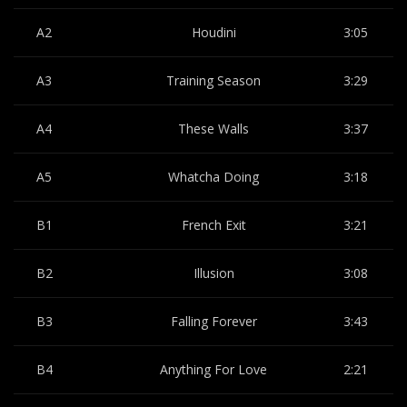
A2
Houdini
3:05
A3
Training Season
3:29
A4
These Walls
3:37
A5
Whatcha Doing
3:18
B1
French Exit
3:21
B2
Illusion
3:08
B3
Falling Forever
3:43
B4
Anything For Love
2:21