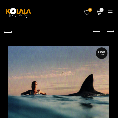
0
0
SOLD
OUT