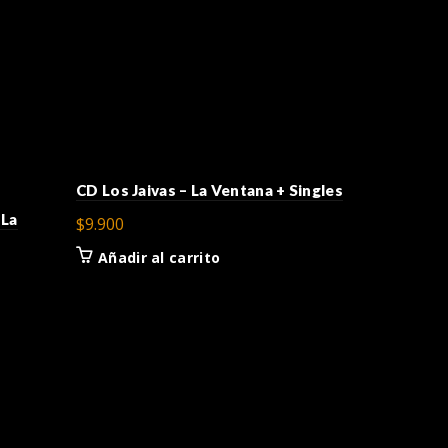
CD Tributo
CD Los Jaivas – La Ventana + Singles
 La
$
9.900
$
9.900
Añadir a
Añadir al carrito