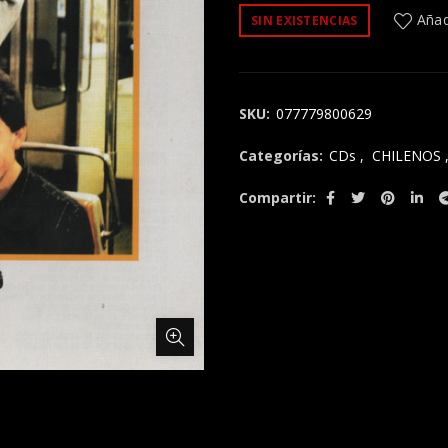
Añadi
SIN EXISTENCIAS
SKU:
077779800629
Categorías:
CDs
,
CHILENOS
Compartir