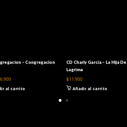
gregacion – Congregacion
CD Charly García – La Hija De
Lagrima
l
El
6.900
$
11.900
recio
precio
ir al carrito
Añadir al carrito
riginal
actual
ra:
es:
9.900.
$6.900.