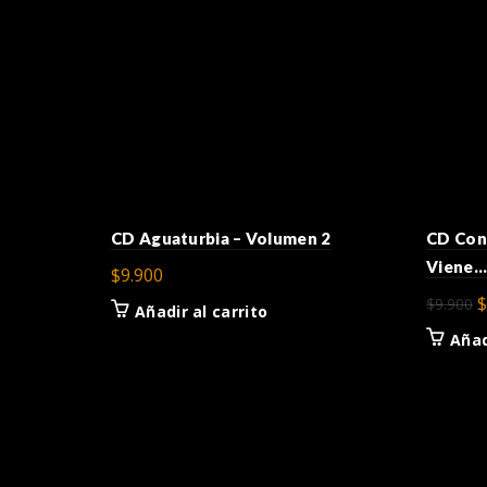
CD Aguaturbia – Volumen 2
CD Con
Viene…
$
9.900
E
$
$
9.900
Añadir al carrito
p
Añad
o
e
$