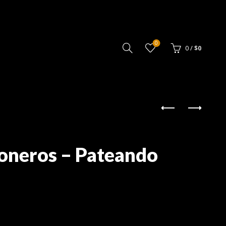
0
0
/
$
0
ioneros – Pateando