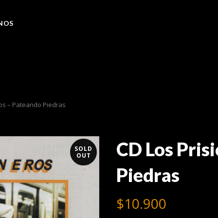
NOS
os – Pateando Piedras
CD Los Pris
SOLD
OUT
Piedras
$
10.900