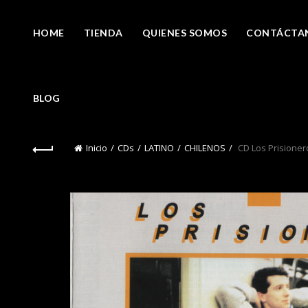
HOME
TIENDA
QUIENES SOMOS
CONTÁCTA
BLOG
Inicio
CDs
LATINO
CHILENOS
CD Los Prisioner